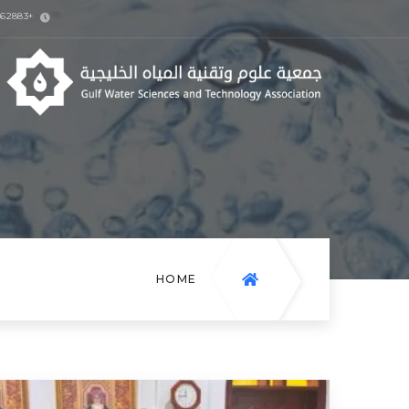
+973-17162883
HOME