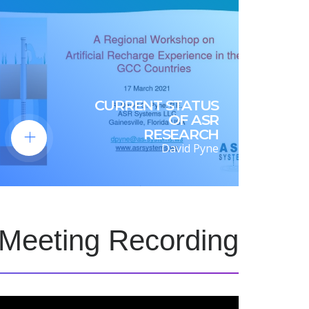
CURRENT STATUS
OF ASR
RESEARCH
David Pyne
eeting Recording