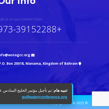
Our Info
all Us or use Contact Form
+973-39152288
nfo@wstagcc.org
P.O. Box 20018, Manama, Kingdom of Bahrain.
تنبيه هام:
تم تأجيل مؤتمر الخليج السادس عشر للمياه حتى عام 2 - 5 May 2027. للمز
gulfwaterconference.org
© 2025 Copyright WSTA