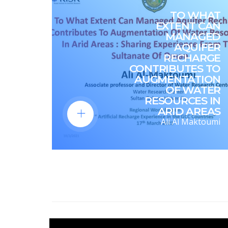
TO WHAT
EXTENT CAN
MANAGED
AQUIFER
RECHARGE
CONTRIBUTES TO
AUGMENTATION
OF WATER
RESOURCES IN
ARID AREAS
Ali Al Maktoumi