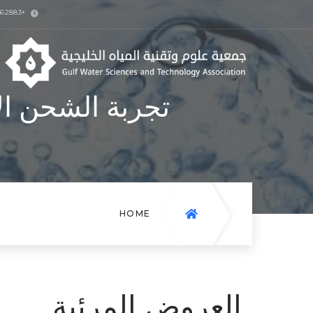
+973-17162883
تجربة الشحن ا
HOME
العروض المرئية