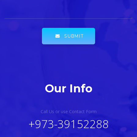
SUBMIT
Our Info
Call Us or use Contact Form
+973-39152288