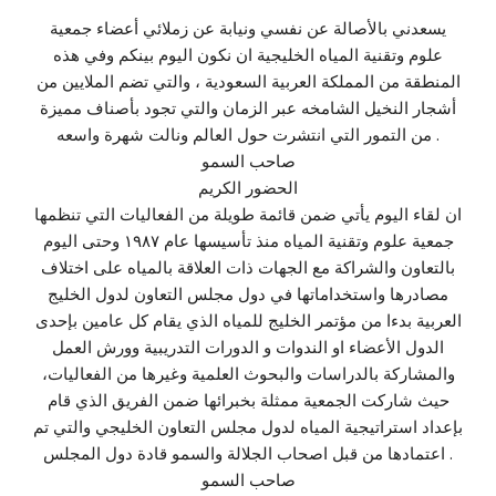
يسعدني بالأصالة عن نفسي ونيابة عن زملائي أعضاء جمعية
علوم وتقنية المياه الخليجية ان نكون اليوم بينكم وفي هذه
المنطقة من المملكة العربية السعودية ، والتي تضم الملايين من
أشجار النخيل الشامخه عبر الزمان والتي تجود بأصناف مميزة
من التمور التي انتشرت حول العالم ونالت شهرة واسعه .
صاحب السمو
الحضور الكريم
ان لقاء اليوم يأتي ضمن قائمة طويلة من الفعاليات التي تنظمها
جمعية علوم وتقنية المياه منذ تأسيسها عام ١٩٨٧ وحتى اليوم
بالتعاون والشراكة مع الجهات ذات العلاقة بالمياه على اختلاف
مصادرها واستخداماتها في دول مجلس التعاون لدول الخليج
العربية بدءا من مؤتمر الخليج للمياه الذي يقام كل عامين بإحدى
الدول الأعضاء او الندوات و الدورات التدريبية وورش العمل
والمشاركة بالدراسات والبحوث العلمية وغيرها من الفعاليات،
حيث شاركت الجمعية ممثلة بخبرائها ضمن الفريق الذي قام
بإعداد استراتيجية المياه لدول مجلس التعاون الخليجي والتي تم
اعتمادها من قبل اصحاب الجلالة والسمو قادة دول المجلس .
صاحب السمو