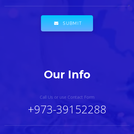
SUBMIT
Our Info
Call Us or use Contact Form
+973-39152288