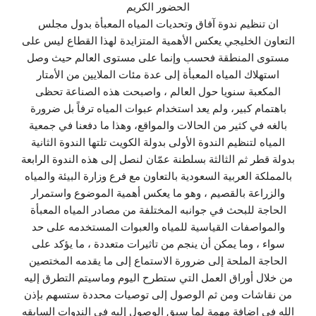
الحضور الكريم
ان تنظيم ندوة آفاق وتحديات المياه المعبأة بدول مجلس
التعاون الخليجي يعكس الأهمية المتزايدة لهذا القطاع ليس على
مستوى المنطقة فحسب وإنما على مستوى العالم حيث وصل
استهلاك المياه المعبأة إلى عدة مئات الملايين من الأمتار
المكعبة سنويا حول العالم ، واصبحت هذه الصناعة تحظى
باهتمام كبير، ولم يعد استخدام عبوات المياه ترفاً بل ضرورة
بالغه في كثير من الحالات والمواقع، وهذا ما دفعنا في جمعية
المياه لتنظيم الندوة الأولى بدولة الكويت تلتها الندوة الثانية
بدولة قطر ثم الثالثة بسلطنة عمّان لنصل إلى هذه الندوة الرابعة
بالمملكة العربية السعودية بالتعاون مع فرع وزارة البيئة والمياه
والزراعة بالقصيم ، وهو ما يعكس أهمية الموضوع واستمرار
الحاجة للبحث في جوانبه المختلفة من مصادر المياه المعبأة
والمواصفات القياسية للمياه والعبوات المستخدمه على حد
سواء ، وما يمكن أن ينجم من تاثيرات متعددة ، ما يؤكد على
الحاجة الملحة إلى ضرورة الاستماع إلى ما يقدمه المختصين
من خلال أوراق العمل التي ستطرح اليوم وماسيتم التطرق إليه
من نقاشات ومن ثم الوصول إلى توصيات محددة ستسهم بإذن
الله في اضافة مهمة لما سبق الوصول إليه في الندوات السابقه